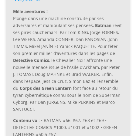
Mille aventures !
Plongé dans une machine construite par ses
adversaires et manipulant ses pensées,
Batman
revit
ses pires cauchemars. Par Tom KING, Jorge FORNES,
Lee WEEKS, Amanda CONNER, Dan PANOSIAN, John
TIMMS, Mikel JANÍN Et Yanick PAQUETTE. Pour fêter
son premier millier d’aventures dans les pages de
Detective Comics
, le Chevalier Noir affronte une
nouvelle menace issue de l’Asile d’Arkham, par Peter
J. TOMASI, Doug MAHNKE et Brad WALKER. Enfin,
dans l’espace, Jessica Cruz, Simon Baz et l’ensemble
du
Corps des Green Lantern
font face au retour du
tyran cybernétique connu sous le nom de Superman
Cyborg. Par Dan JURGENS, Mike PERKINS et Marco
SANTUCCI.
Contenu vo
: • BATMAN #66, #67, #68 et #69 •
DETECTIVE COMICS #1000, #1001 et #1002 • GREEN
LANTERNS #50 à #57