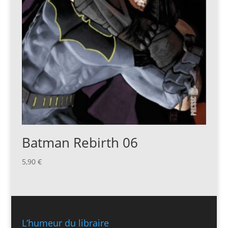
Batman Rebirth 06
5,90
€
L’humeur du libraire