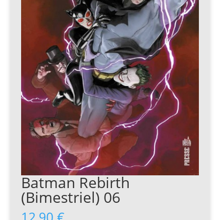
Batman Rebirth
(Bimestriel) 06
12,90
€