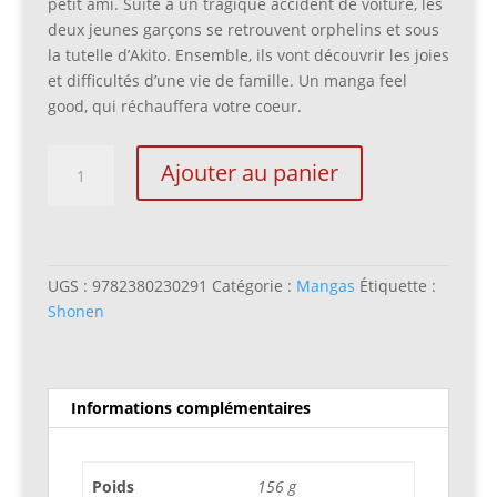
petit ami. Suite à un tragique accident de voiture, les
deux jeunes garçons se retrouvent orphelins et sous
la tutelle d’Akito. Ensemble, ils vont découvrir les joies
et difficultés d’une vie de famille. Un manga feel
good, qui réchauffera votre coeur.
quantité
Ajouter au panier
de
Comme
une
famille
T02
UGS :
9782380230291
Catégorie :
Mangas
Étiquette :
Shonen
Informations complémentaires
Poids
156 g