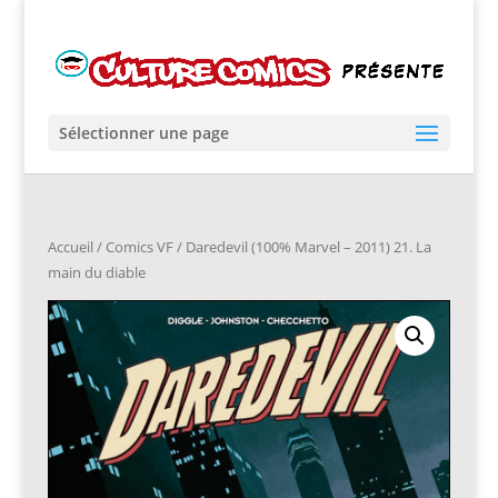
Sélectionner une page
Accueil
/
Comics VF
/ Daredevil (100% Marvel – 2011) 21. La
main du diable