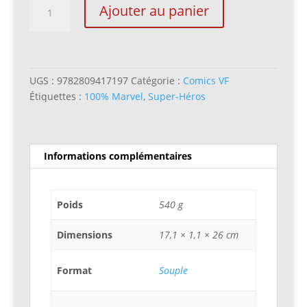
quantité
Ajouter au panier
de
Daredevil
(100%
Marvel
-
UGS :
9782809417197
Catégorie :
Comics VF
2011)
Étiquettes :
100% Marvel
,
Super-Héros
21.
La
main
Informations complémentaires
du
diable
Poids
540 g
Dimensions
17,1 × 1,1 × 26 cm
Format
Souple