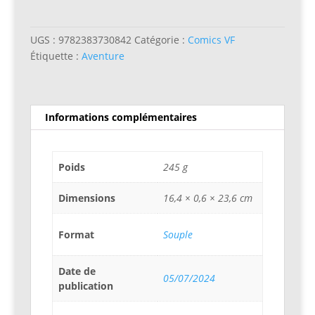
Tortues
Ninja
-
UGS :
9782383730842
Catégorie :
Comics VF
Les
Étiquette :
Aventure
chevaliers
d
´écaille
Informations complémentaires
Poids
245 g
Dimensions
16,4 × 0,6 × 23,6 cm
Format
Souple
Date de
05/07/2024
publication