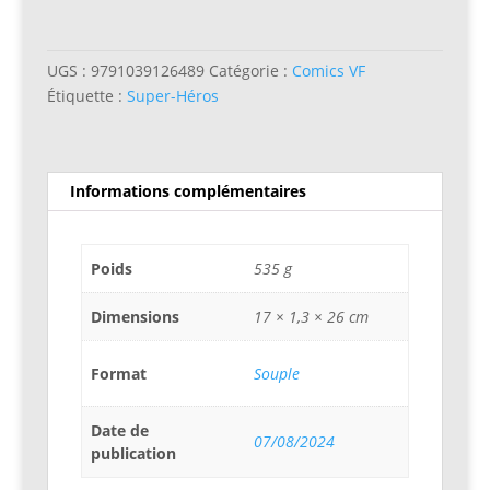
Comics
(II)
N°08
UGS :
9791039126489
Catégorie :
Comics VF
Étiquette :
Super-Héros
Informations complémentaires
Poids
535 g
Dimensions
17 × 1,3 × 26 cm
Format
Souple
Date de
07/08/2024
publication