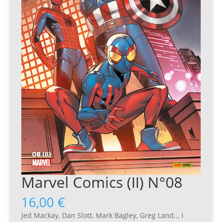
Marvel Comics (II) N°08
16,00
€
Jed Mackay, Dan Slott, Mark Bagley, Greg Land… I