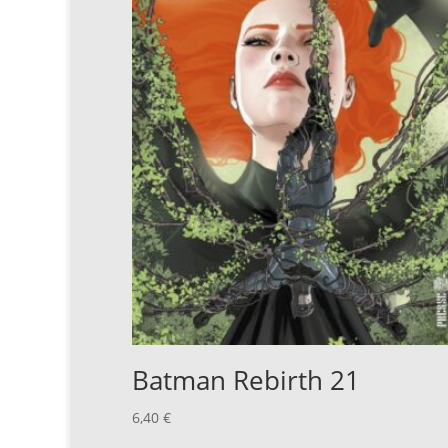
Batman Rebirth 21
6,40
€