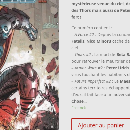
mystérieuse venue du ciel, 
des Thors mais aussi de Pete
fort !
Ce numéro contient :
–
A-Force #2
: Depuis la conda
Fatalis
,
Nico Minoru
cache da
ciel…
–
Thors #2
: La mort de
Beta Ra
pour retrouver le meurtrier d
–
Armor Wars #2
:
Peter Urich
virus touchant les habitants 
–
Future Imperfect #2
: Le
Maes
certains territoires échappent à
d’eux, il fait face à un adversa
Chose
…
En stock
quantité
Ajouter au panier
de