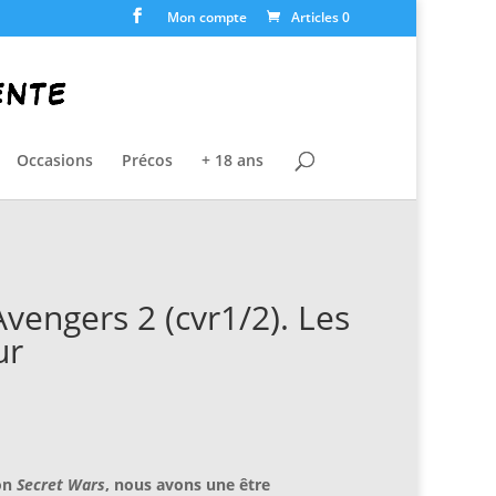
Mon compte
Articles 0
Occasions
Précos
+ 18 ans
Avengers 2 (cvr1/2). Les
ur
on
Secret Wars
, nous avons une être