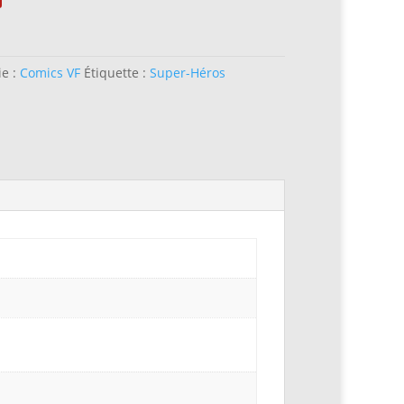
ie :
Comics VF
Étiquette :
Super-Héros