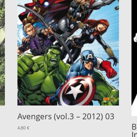
Avengers (vol.3 – 2012) 03
B
4,80
€
I