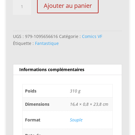
quantité
Ajouter au panier
de
TRANSFORMERS
Galaxies
:
Wannabee
UGS :
979-1095656616
Catégorie :
Comics VF
Étiquette :
Fantastique
Informations complémentaires
Poids
310 g
Dimensions
16,4 × 0,8 × 23,8 cm
Format
Souple