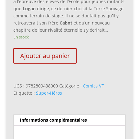
à l’épreuve des élèves de l’École pour jeunes mutants
que
Logan
dirige, ce dernier choisit la Terre Sauvage
comme terrain de stage. Il ne se doutait pas qu’il y
retrouverait son frère
Cabot
et qu’un nouveau
chapitre de leur rivalité éternelle s’y écrirait…
En stock
quantité
Ajouter au panier
de
Wolverine
(4e
série)
UGS :
9782809438000
Catégorie :
Comics VF
6.
Étiquette :
Super-Héros
La
Noyade
de
Logan
Informations complémentaires