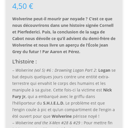
4,50
€
Wolverine peut-il mourir par noyade ? C’est ce que
nous découvrirons dans une histoire signée Cornell
et Pierfederici. Puis, la conclusion de la saga de
Cabot nous dévoile ce qu’il advient du demi-frère de
Wolverine et nous livre un aperçu de l’École Jean
Grey du futur ! Par Aaron et Pérez.
L’histoire :
–
Wolverine (vol 5) #6 : Drowning Logan Part 2
:
Logan
se
bat depuis quelques jours contre une entité extra-
terrestre qui envahit le corps des humains et les
manipule à sa guise. Cette fois-ci la victime est
Nick
Fury Jr,
qui a embarqué avec le griffu dans
l’héliporteur du
S.H.I.E.L.D.
Le problème est que
l’engin coule à pic et qu’un compartiment de l’engin a
été ouvert pour que
Wolverine
périsse noyé !
–
Wolverine and the X-Men #28 & #29
: Pour mettre fin